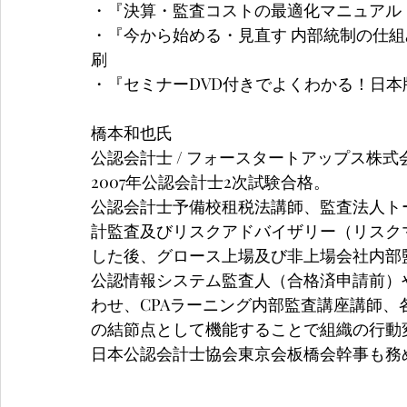
・『決算・監査コストの最適化マニュアル
・『今から始める・見直す 内部統制の仕組
刷
・『セミナーDVD付きでよくわかる！日本
橋本和也
氏　
公認会計士 / フォースタートアップス株
2007年公認会計士2次試験合格。
公認会計士予備校租税法講師、監査法人ト
計監査及びリスクアドバイザリー（リスク
した後、グロース上場及び非上場会社内部
公認情報システム監査人（合格済申請前）
わせ、CPAラーニング内部監査講座講師
の結節点として機能することで組織の行動
日本公認会計士協会東京会板橋会幹事も務