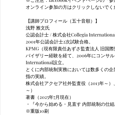
※ご注意：facebookイベントページの
オンライン参加の方はクリックしないでく
【講師プロフィール（五十音順）】
浅野 雅文氏
公認会計士 / 株式会社Collegia Internati
2001年公認会計士2次試験合格。
KPMG（現有限責任あずさ監査法人 旧国際監査
バイザリー経験を経て、2006年にコンサルタン
International設立。
とくに内部統制実務においては数多くの企業顧
指の実績。
株式会社アクセア社外監査役（2013年～）
～）
著書（2025年7月現在）
・『今から始める・見直す 内部統制の仕組
※重版10刷