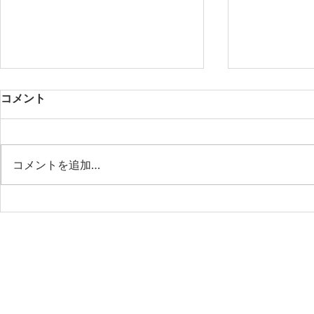
コメント
第53期定期総会
コメントを追加…
＜特別企画
語る、政策
前線―政治
の現場から
の日本―講
議院議員／