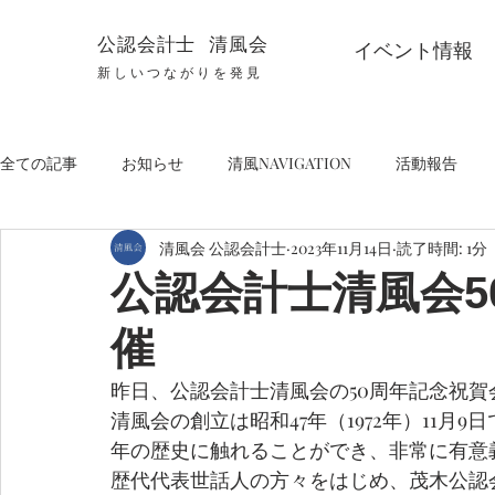
公認会計士 清風会
イベント情報
新しいつながりを発見
全ての記事
お知らせ
清風NAVIGATION
活動報告
清風会 公認会計士
2023年11月14日
読了時間: 1分
公認会計士清風会5
催
昨日、公認会計士清風会の50周年記念祝
清風会の創立は昭和47年（1972年）11月
年の歴史に触れることができ、非常に有意
歴代代表世話人の方々をはじめ、茂木公認