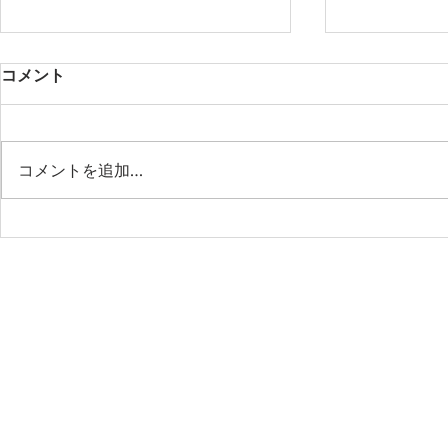
コメント
コメントを追加…
第53期第9回月例会 「作業の
第53期第8
省力化はもう古い！AIエージ
樹先生と語
ェント時代の“管理業務の新
社会の最前
標準”」
ビジネスの
これからの