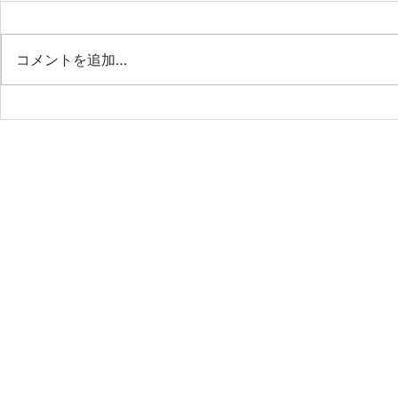
第53期定期
コメントを追加…
第54期第1回月例会「企業不
正と公認会計士の倫理」