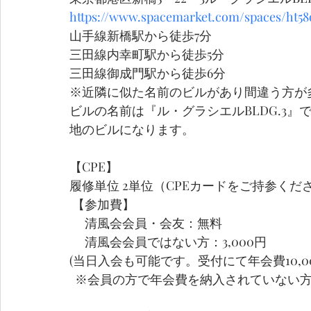
https://www.spacemarket.com/spaces/ht5
山手線新橋駅から徒歩7分
三田線内幸町駅から徒歩5分
三田線御成門駅から徒歩6分
※近隣に似た名前のビルがあり間違う方が
ビルの名前は『ル・グラシエルBLDG.3
地のビルになります。
【CPE】
履修単位 2単位（CPEカードをご持参くだ
 【参加費】
 　清風会会員・会友：無料
 　清風会会員ではない方：3,000円
(当日入会も可能です。受付にて年会費10,0
  ※会員の方で年会費を納入されていな