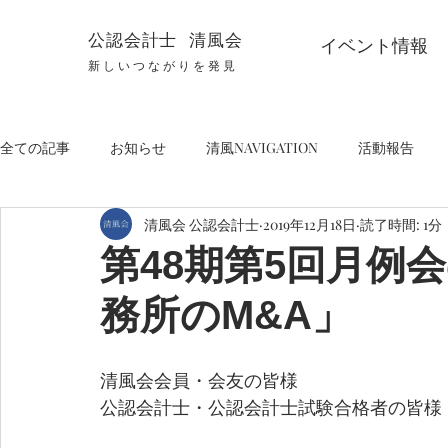
公認会計士 清風会
イベント情報
新しいつながりを発見
全ての記事
お知らせ
清風NAVIGATION
活動報告
清風会 公認会計士
2019年12月18日
読了時間: 1分
第48期第5回月例
務所のM&A」
清風会会員・会友の皆様
公認会計士・公認会計士試験合格者の皆様