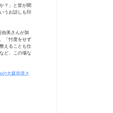
か？」と皆が聞
いうお話しも印
万由美さんが加
、「忖度をせず
整えることも仕
など、この場な
oupの大庭崇彦さ