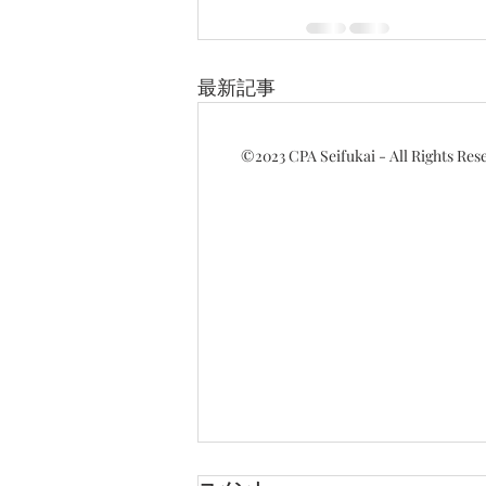
最新記事
©2023
CPA Seifukai - All Rights Res