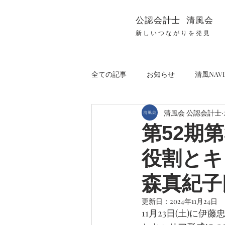
公認会計士 清風会
新しいつながりを発見
全ての記事
お知らせ
清風NAVI
清風会 公認会計士
第52期
役割とキ
森真紀子
更新日：
2024年11月24日
11月23日(土)に