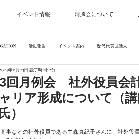
イベント情報
清風会について
GATION
活動報告
イベント案内
歴代代表世話人
2024年11月23日
読了時間: 2分
第3回月例会 社外役員会
ャリア形成について（講
氏）
伊藤忠商事などの社外役員である中森真紀子さんに、社外役