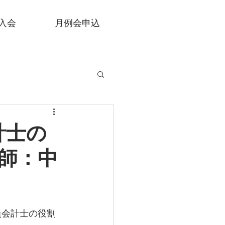
入会
月例会申込
計士の
師：中
員会計士の役割