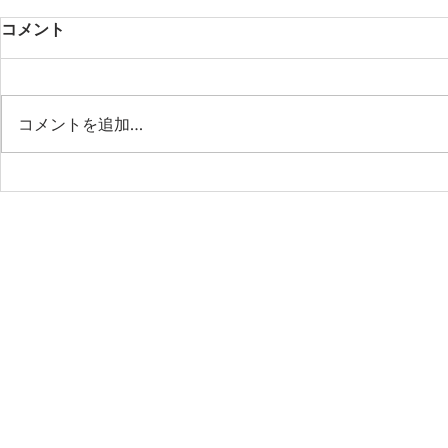
コメント
コメントを追加…
第53期第9回月例会 「作業の
第53期第8
省力化はもう古い！AIエージ
樹先生と語
ェント時代の“管理業務の新
社会の最前
標準”」
ビジネスの
これからの