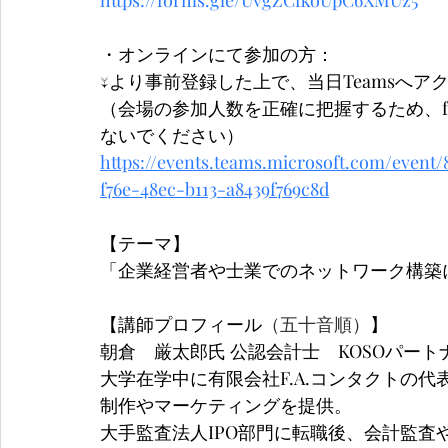
・オンラインにて参加の方：
↓より事前登録した上で、当日Teamsへ
（会場の参加人数を正確に把握するため、fa
ないでください）
https://events.teams.microsoft.com/event/
f76e-48ec-b113-a8439f769c8d
【テーマ】
「企業経営者や士業でのネットワーク構築
【講師プロフィール
（五十音順）
】
朝倉　厳太郎氏 公認会計士　KOSOパート
大学在学中に有限会社F.A.コンタクトの
制作やマーケティングを提供。
大手監査法人IPO部門に転職後、会計監査