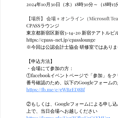
2024年10月30日（水）18時30分～（18時
【場所】 会場＋オンライン（Microsoft Te
CPASSラウンジ
東京都新宿区新宿3-14-20 新宿テアトルビ
https://cpass-net.jp/cpasslounge
※今回は公認会計士協会 研修室ではあり
【申込方法】
・会場にて参加の方：
①facebookイベントページで「参加」
番号確認のため、以下のGoogleフォーム
https://fb.me/e/gWBzED8Bf
②もしくは、
Googleフォームによる申し
上で、当日会場へお越しください
https://forms.gle/UvgZCfkoUpC6XMUz5