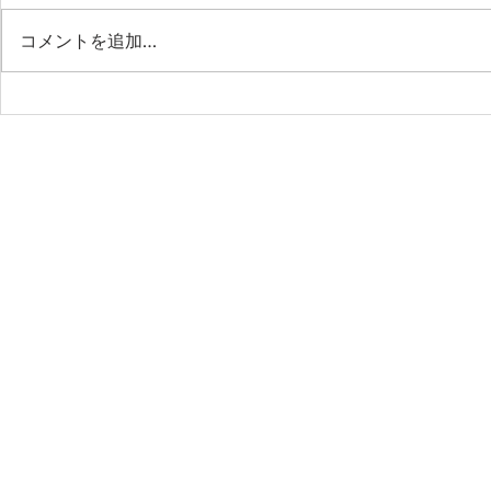
第53期定期総会
コメントを追加…
＜特別企画
語る、政策
前線―政治
の現場から
の日本―講
議院議員／