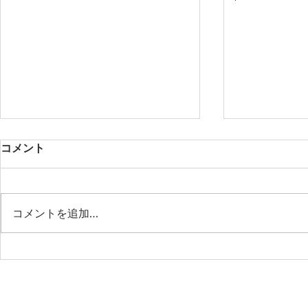
コメント
第53期定期総会
コメントを追加…
＜特別企画
語る、政策
前線―政治
の現場から