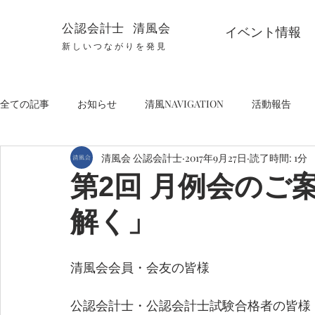
公認会計士 清風会
イベント情報
新しいつながりを発見
全ての記事
お知らせ
清風NAVIGATION
活動報告
清風会 公認会計士
2017年9月27日
読了時間: 1分
第2回 月例会のご
解く」
清風会会員・会友の皆様
公認会計士・公認会計士試験合格者の皆様