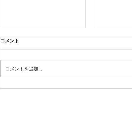
コメント
第53期定期総会
コメントを追加…
＜特別企画
語る、政策
前線―政治
の現場から
の日本―講
議院議員／