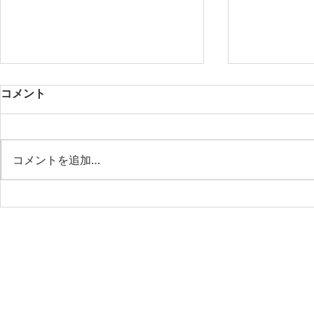
コメント
コメントを追加…
第53期第9回月例会 「作業の
第53期第8
省力化はもう古い！AIエージ
樹先生と語
ェント時代の“管理業務の新
社会の最前
標準”」
ビジネスの
これからの