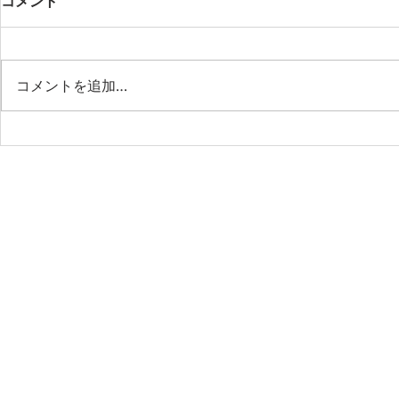
コメント
コメントを追加…
第53期第9回月例会 「作業の
第53期第8
省力化はもう古い！AIエージ
樹先生と語
ェント時代の“管理業務の新
社会の最前
標準”」
ビジネスの
これからの