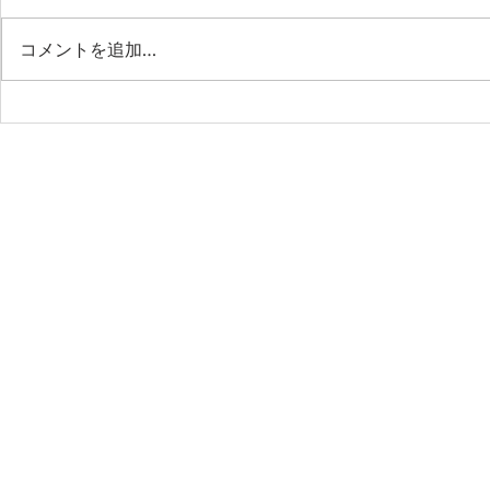
コメントを追加…
第53期第9回月例会 「作業の
第53期第8
省力化はもう古い！AIエージ
樹先生と語
ェント時代の“管理業務の新
社会の最前
標準”」
ビジネスの
これからの