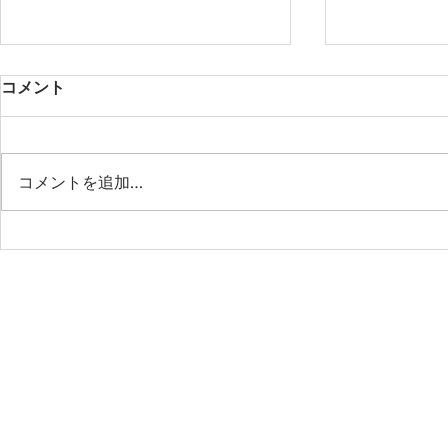
コメント
コメントを追加…
第53期第9回月例会 「作業の
第53期第8
省力化はもう古い！AIエージ
樹先生と語
ェント時代の“管理業務の新
社会の最前
標準”」
ビジネスの
これからの