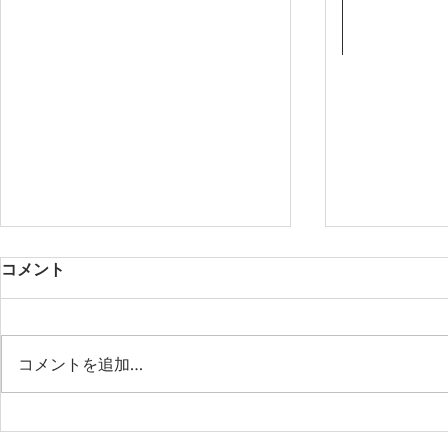
コメント
コメントを追加…
第53期第9回月例会 「作業の
第53期第8